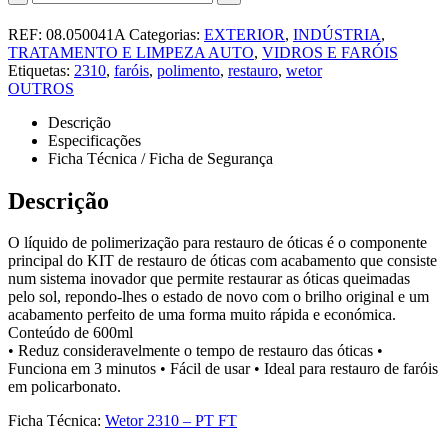
REF:
08.050041A
Categorias:
EXTERIOR
,
INDÚSTRIA
,
TRATAMENTO E LIMPEZA AUTO
,
VIDROS E FARÓIS
Etiquetas:
2310
,
faróis
,
polimento
,
restauro
,
wetor
OUTROS
Descrição
Especificações
Ficha Técnica / Ficha de Segurança
Descrição
O líquido de polimerização para restauro de óticas é o componente
principal do KIT de restauro de óticas com acabamento que consiste
num sistema inovador que permite restaurar as óticas queimadas
pelo sol, repondo-lhes o estado de novo com o brilho original e um
acabamento perfeito de uma forma muito rápida e económica.
Conteúdo de 600ml
• Reduz consideravelmente o tempo de restauro das óticas •
Funciona em 3 minutos • Fácil de usar • Ideal para restauro de faróis
em policarbonato.
Ficha Técnica:
Wetor 2310 – PT FT