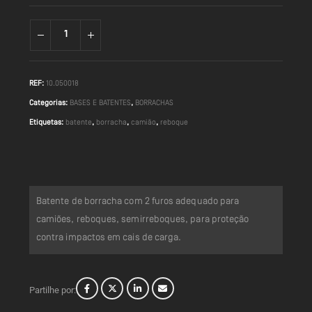
REF:
10.050018
Categorias:
BASES E BATENTES
,
BORRACHAS
Etiquetas:
batente
,
borracha
,
camião
,
reboque
Batente de borracha com 2 furos adequado para
camiões, reboques, semirreboques, para proteção
contra impactos em cais de carga.
Partilhe por: