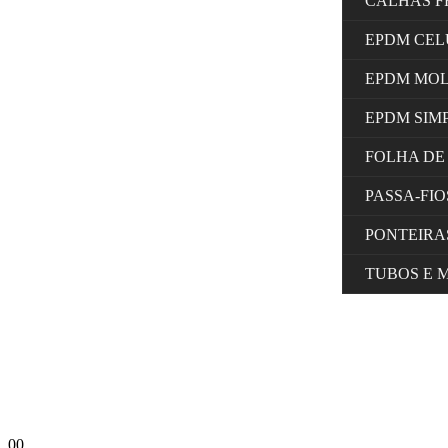
CALHAS F
EPDM CE
EPDM MO
EPDM SIM
FOLHA DE
PASSA-FI
PONTEIRA
TUBOS E 
0
0