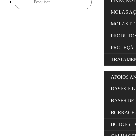
FIXAÇÃO 
search
MOLAS A
MOLAS E 
PRODUTOS
PROTEÇÃ
TRATAMEN
APOIOS A
BASES E 
BASES DE
BORRACH
BOTÕES –