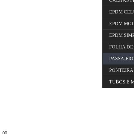
CALHAS F
EPDM CE
EPDM MO
EPDM SIM
FOLHA DE
PASSA-FI
PONTEIRA
TUBOS E 
0
0