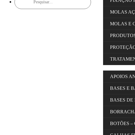
FIXAÇÃO 
search
MOLAS A
MOLAS E 
PRODUTOS
PROTEÇÃ
TRATAMEN
APOIOS A
BASES E 
BASES DE
BORRACH
BOTÕES –