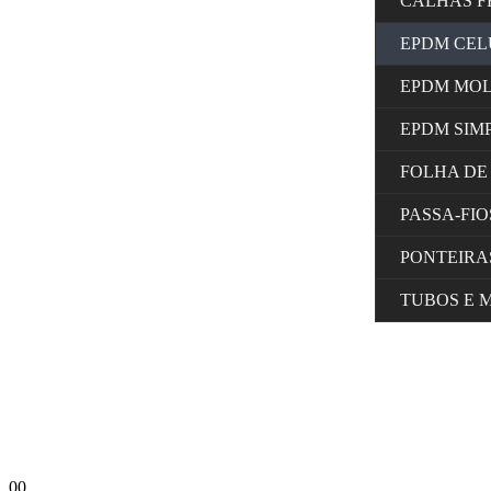
CALHAS F
EPDM CE
EPDM MO
EPDM SIM
FOLHA DE
PASSA-FI
PONTEIRA
TUBOS E 
0
0