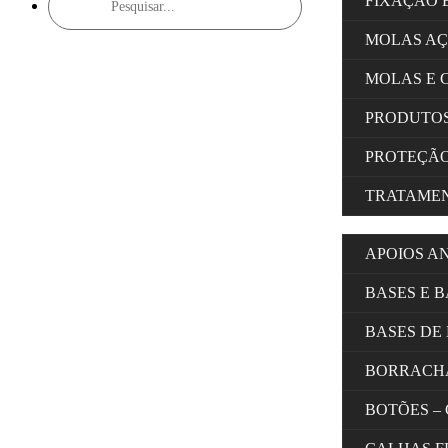
FIXAÇÃO 
search
MOLAS A
MOLAS E 
PRODUTOS
PROTEÇÃ
TRATAMEN
APOIOS A
BASES E 
BASES DE
BORRACH
BOTÕES –