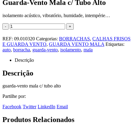
Guarda-Vento Mala c/ Tubo Alto
isolamento acústico, vibratório, humidade, intempérie…
-
+
REF:
09.010320
Categorias:
BORRACHAS
,
CALHAS FRISOS
E GUARDA VENTO
,
GUARDA VENTO MALA
Etiquetas:
auto
,
borracha
,
guarda-vento
,
isolamento
,
mala
Descrição
Descrição
guarda-vento mala c/ tubo alto
Partilhe por:
Facebook
Twitter
LinkedIn
Email
Produtos Relacionados